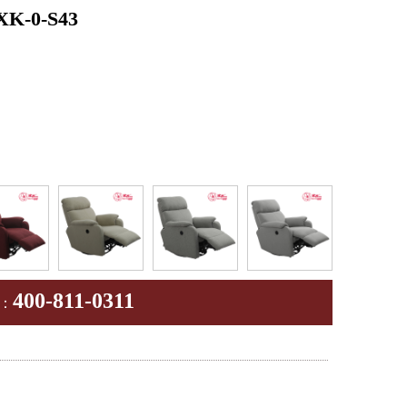
-0-S43
400-811-0311
：